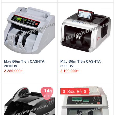
₫
₫
Máy Đếm Tiền CASHTA-
Máy Đếm Tiền CASHTA-
2010UV
3900UV
2.289.000
₫
2.190.000
₫
14
＄ Siêu Rẻ ＄
%
OFF
2.150.000
₫
1.849.000
₫
₫