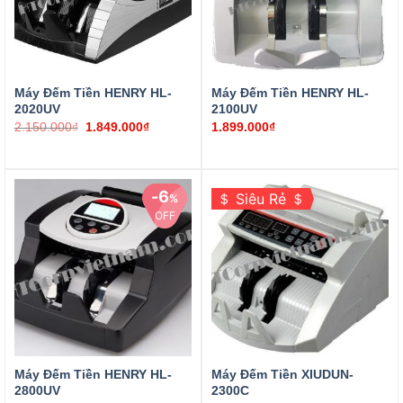
Máy Đếm Tiền HENRY HL-
Máy Đếm Tiền HENRY HL-
2020UV
2100UV
2.150.000
₫
1.849.000
₫
1.899.000
₫
6
＄ Siêu Rẻ ＄
%
OFF
2.450.000
₫
2.299.000
₫
₫
tự dừng khi đếm hết tiền
1 mặt số lớ
1 mặt số kéo dài
Đếm được tất cả các loại tiền giấy & Polymer
Máy Đếm Tiền HENRY HL-
Máy Đếm Tiền XIUDUN-
Màn hình Oled rất sáng
2800UV
2300C