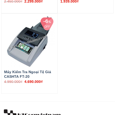
2.450.000
₫
2.299.000
₫
1.939.000
₫
6
%
OFF
4.990.000
₫
4.690.000
₫
Phát hiện được 6 loại ngoại tệ giả thông dụng
Phát hiện được tờ 100 USD mới giả
Hiển thị mệnh giá khi đếm & soi tiền
Đếm và soi từng tờ nhanh & chính xác
Tính tổng số tiền sau khi đếm
Máy Kiểm Tra Ngoại Tệ Giả
Thông tin tiền giả được lưu trữ trong bộ nhớ
CASHTA FT-20
4.990.000
₫
4.690.000
₫
Phân biệt được 6 loại ngoại tệ khác nhau
Tốc độ đếm êm và cực kỳ chính xác
Thiết kế nhỏ gọn & trang nhã.
Nhập khẩu từ Đài Loan.