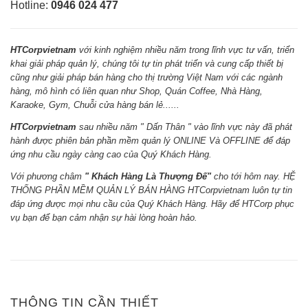
Hotline:
0946 024 477
HTCorpvietnam
với kinh nghiệm nhiều năm trong lĩnh vực tư vấn, triển
khai giải pháp quản lý, chúng tôi tự tin phát triển và cung cấp thiết bị
cũng như giải pháp bán hàng cho thị trường Việt Nam với các ngành
hàng, mô hình có liên quan như Shop, Quán Coffee, Nhà Hàng,
Karaoke, Gym, Chuỗi cửa hàng bán lẻ......
HTCorpvietnam
sau nhiều năm " Dấn Thân " vào lĩnh vực này đã phát
hành được phiên bản phần mềm quản lý ONLINE Và OFFLINE để đáp
ứng nhu cầu ngày càng cao của Quý Khách Hàng.
Với phương châm
" Khách Hàng Là Thượng Đế"
cho tới hôm nay. HỆ
THỐNG PHẦN MỀM QUẢN LÝ BÁN HÀNG HTCorpvietnam luôn tự tin
đáp ứng được mọi nhu cầu của Quý Khách Hàng. Hãy để HTCorp phục
vụ bạn để bạn cảm nhận sự hài lòng hoàn hảo.
THÔNG TIN CẦN THIẾT