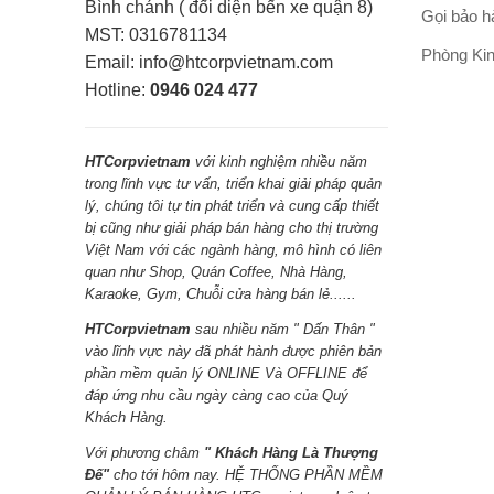
Bình chánh ( đối diện bến xe quận 8)
Gọi bảo 
MST: 0316781134
Phòng Ki
Email: info@htcorpvietnam.com
Hotline:
0946 024 477
HTCorpvietnam
với kinh nghiệm nhiều năm
trong lĩnh vực tư vấn, triển khai giải pháp quản
lý, chúng tôi tự tin phát triển và cung cấp thiết
bị cũng như giải pháp bán hàng cho thị trường
Việt Nam với các ngành hàng, mô hình có liên
quan như Shop, Quán Coffee, Nhà Hàng,
Karaoke, Gym, Chuỗi cửa hàng bán lẻ......
HTCorpvietnam
sau nhiều năm " Dấn Thân "
vào lĩnh vực này đã phát hành được phiên bản
phần mềm quản lý ONLINE Và OFFLINE để
đáp ứng nhu cầu ngày càng cao của Quý
Khách Hàng.
Với phương châm
" Khách Hàng Là Thượng
Đế"
cho tới hôm nay. HỆ THỐNG PHẦN MỀM