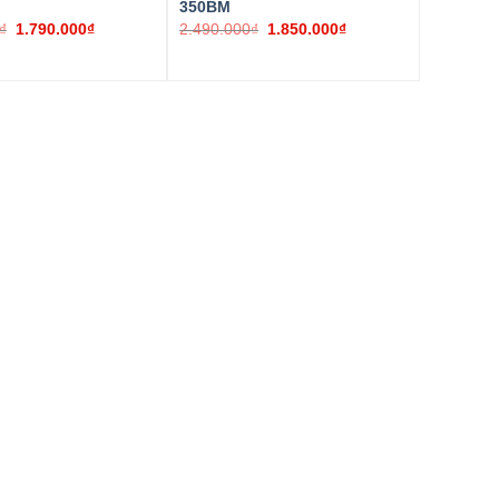
350BM
USB+LAN
USB
₫
1.790.000
₫
2.490.000
₫
1.850.000
₫
20mm – 80 mm
20mm – 80 mm