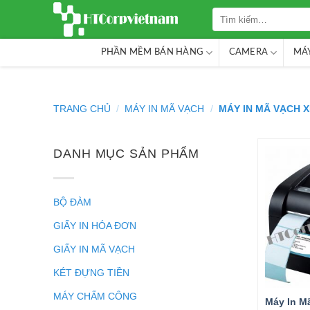
Skip
to
content
PHẦN MỀM BÁN HÀNG
CAMERA
MÁY
TRANG CHỦ
/
MÁY IN MÃ VẠCH
/
MÁY IN MÃ VẠCH 
DANH MỤC SẢN PHẨM
1.990.00
BỘ ĐÀM
GIẤY IN HÓA ĐƠN
GIẤY IN MÃ VẠCH
4
KÉT ĐỰNG TIỀN
MÁY CHẤM CÔNG
Máy In M