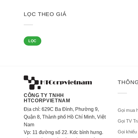
LỌC THEO GIÁ
Giá
Giá
LỌC
thấp
cao
nhất
nhất
THÔNG
CÔNG TY TNHH
HTCORPVIETNAM
Địa chỉ: 629C Ba Đình, Phường 9,
Gọi mua 
Quận 8, Thành phố Hồ Chí Minh, Việt
Gọi TV T
Nam
Gọi khiếu
Vp: 11 đường số 22. Kdc bình hưng.