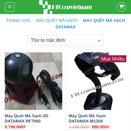
Skip
to
content
TRANG CHỦ
/
MÁY QUÉT MÃ VẠCH
/
MÁY QUÉT MÃ VẠCH
DATAMAX
Mua Nhiều
₫
1.190.000
₫
890.000
₫
Máy Quét Mã Vạch 2D
Máy Quét Mã Vạch
DATAMAX RF7900
DATAMAX-M1200
5.790.000
₫
1.190.000
₫
890.000
₫