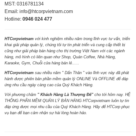
MST: 0316781134
Email: info@htcorpvietnam.com
Hotline:
0946 024 477
HTCorpvietnam
với kinh nghiệm nhiều năm trong lĩnh vực tư vấn, triển
khai giải pháp quản lý, chúng tôi tự tin phát triển và cung cấp thiết bị
cũng như giải pháp bán hàng cho thị trường Việt Nam với các ngành
hàng, mô hình có liên quan như Shop, Quán Coffee, Nhà Hàng,
Karaoke, Gym, Chuỗi cửa hàng bán lẻ......
HTCorpvietnam
sau nhiều năm " Dấn Thân " vào lĩnh vực này đã phát
hành được phiên bản phần mềm quản lý ONLINE Và OFFLINE để đáp
ứng nhu cầu ngày càng cao của Quý Khách Hàng.
Với phương châm
" Khách Hàng Là Thượng Đế"
cho tới hôm nay. HỆ
THỐNG PHẦN MỀM QUẢN LÝ BÁN HÀNG HTCorpvietnam luôn tự tin
đáp ứng được mọi nhu cầu của Quý Khách Hàng. Hãy để HTCorp phục
vụ bạn để bạn cảm nhận sự hài lòng hoàn hảo.