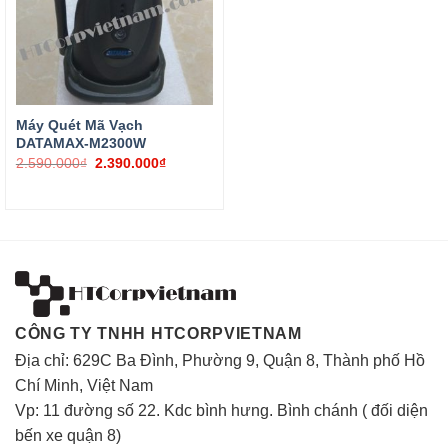
Có thể chịu được va đập tốt khi rơi từ độ cao 1m.
Tốc độ : 300 scan/giây
Kết nối : wireless 2.4Ghz
Sản phẩm bao gồm máy, Receiver, Cáp kết nối (vừa kết nối vứa sạc pin cho máy)
Máy Quét Mã Vạch
DATAMAX-M2300W
2.590.000
₫
2.390.000
₫
CÔNG TY TNHH HTCORPVIETNAM
Địa chỉ: 629C Ba Đình, Phường 9, Quận 8, Thành phố Hồ
Chí Minh, Việt Nam
Vp: 11 đường số 22. Kdc bình hưng. Bình chánh ( đối diện
bến xe quận 8)