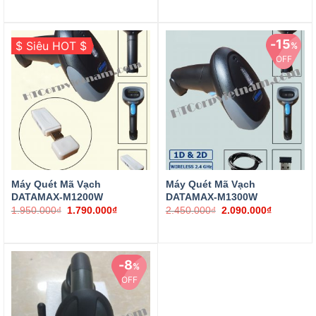
15
$ Siêu HOT $
%
OFF
1.950.000
₫
1.790.000
₫
2.450.000
₫
2.090.000
₫
Đọc mã vạch: 1D
Đọc mã vạch 1D&2D
Có thể chịu được va đập tốt khi rơi từ độ cao 1m.
Chế độ quét: tự động hoặc bấm nút.
Giao tiếp : wireless 2.4Ghz
Tốc độ : 300 scan/giây
Có thể chịu được va đập tốt khi rơi từ độ cao 1m.
Sản phẩm bao gồm máy, Receiver, Cáp kết nối (vừa kết nối vứa sạc pin cho máy)
Tốc độ : 300 scan/giây.
Máy Quét Mã Vạch
Máy Quét Mã Vạch
DATAMAX-M1200W
DATAMAX-M1300W
1.950.000
₫
1.790.000
₫
2.450.000
₫
2.090.000
₫
8
%
OFF
2.590.000
₫
2.390.000
₫
Đọc mã vạch 1D&2D