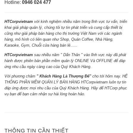
Hotline:
0946 024 477
HTCorpvietnam
với kinh nghiệm nhiều năm trong lĩnh vực tư vấn, triển
khai giải pháp quản lý, chúng tôi tự tin phát triển và cung cấp thiết bị
cũng như giải pháp bán hàng cho thị trường Việt Nam với các ngành
hàng, mô hình có liên quan như Shop, Quán Coffee, Nhà Hàng,
Karaoke, Gym, Chuỗi cửa hàng bán lẻ......
HTCorpvietnam
sau nhiều năm " Dấn Thân " vào lĩnh vực này đã phát
hành được phiên bản phần mềm quản lý ONLINE Và OFFLINE để đáp
ứng nhu cầu ngày càng cao của Quý Khách Hàng.
Với phương châm
" Khách Hàng Là Thượng Đế"
cho tới hôm nay. HỆ
THỐNG PHẦN MỀM QUẢN LÝ BÁN HÀNG HTCorpvietnam luôn tự tin
đáp ứng được mọi nhu cầu của Quý Khách Hàng. Hãy để HTCorp phục
vụ bạn để bạn cảm nhận sự hài lòng hoàn hảo.
THÔNG TIN CẦN THIẾT